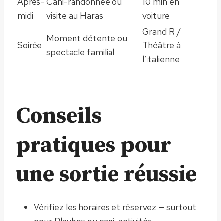
Après-
Cani-randonnée ou
10 min en
midi
visite au Haras
voiture
Grand R /
Moment détente ou
Soirée
Théâtre à
spectacle familial
l’italienne
Conseils
pratiques pour
une sortie réussie
Vérifiez les horaires et réservez — surtout
pour Playbox ou cani-activités.