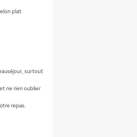
elon plat
eauséjour, surtout
t ne rien oublier
otre repas.