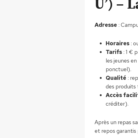
U’) – 
Adresse
: Campus
Horaires
: o
Tarifs
: 1 € 
les jeunes en
ponctuel).
Qualité
: re
des produits f
Accès facili
créditer).
Après un repas sa
et repos garantis