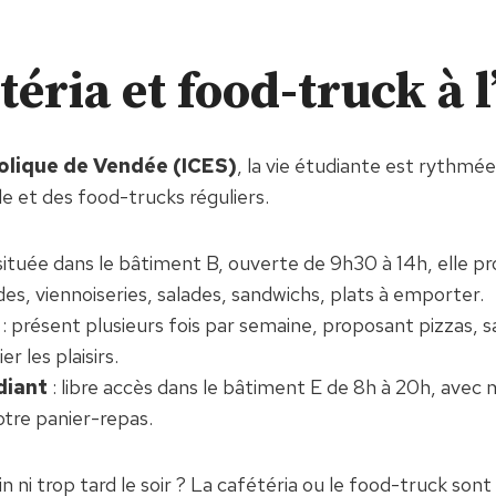
téria et food-truck à 
holique de Vendée (ICES)
, la vie étudiante est rythmé
le et des food-trucks réguliers.
située dans le bâtiment B, ouverte de 9h30 à 14h, elle p
es, viennoiseries, salades, sandwichs, plats à emporter.
: présent plusieurs fois par semaine, proposant pizzas, s
er les plaisirs.
diant
: libre accès dans le bâtiment E de 8h à 20h, avec
otre panier-repas.
in ni trop tard le soir ? La cafétéria ou le food-truck son