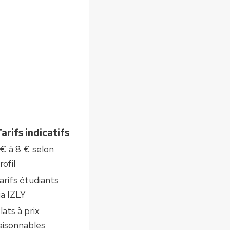
Tarifs indicatifs
 € à 8 € selon
rofil
arifs étudiants
ia IZLY
lats à prix
aisonnables