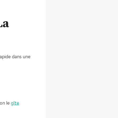
La
rapide dans une
ion le
gîte