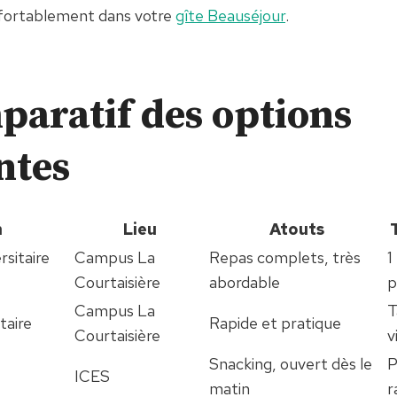
nfortablement dans votre
gîte Beauséjour
.
paratif des options
ntes
n
Lieu
Atouts
sitaire
Campus La
Repas complets, très
1
Courtaisière
abordable
p
Campus La
T
taire
Rapide et pratique
Courtaisière
v
Snacking, ouvert dès le
P
ICES
matin
r