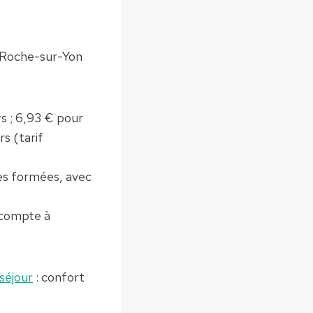
 Roche-sur-Yon
rs ; 6,93 € pour
s (tarif
pes formées, avec
 (compte à
séjour
: confort