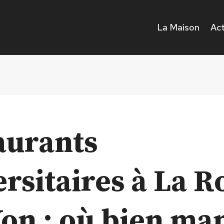
La Maison
Act
aurants
rsitaires à La R
Yon : où bien ma