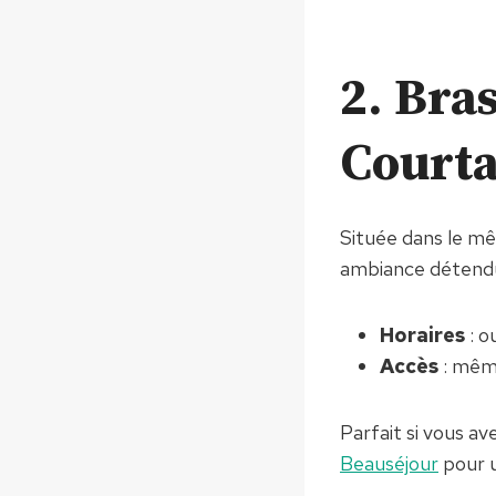
2. Bras
Courta
Située dans le mê
ambiance détendue
Horaires
: o
Accès
: même
Parfait si vous av
Beauséjour
pour u