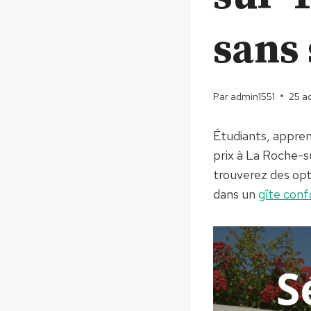
sans 
Par
admin1551
25 a
Étudiants, apprent
prix à La Roche-s
trouverez des opt
dans un
gîte conf