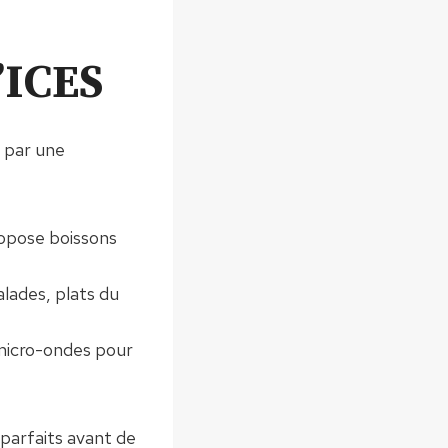
l’ICES
e par une
ropose boissons
alades, plats du
 micro-ondes pour
t parfaits avant de