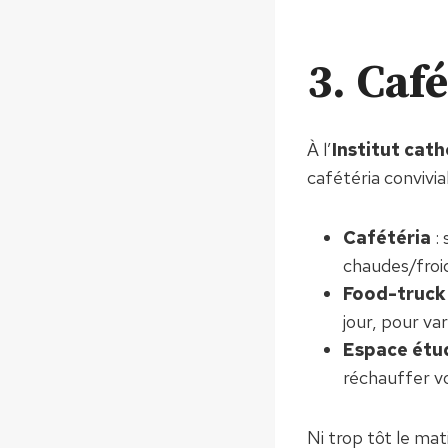
3. Café
À l’
Institut cat
cafétéria convivia
Cafétéria
: 
chaudes/froid
Food-truck
jour, pour vari
Espace étu
réchauffer v
Ni trop tôt le mat