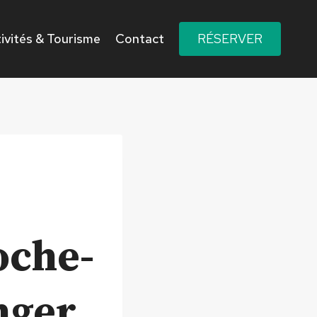
ivités & Tourisme
Contact
RÉSERVER
oche-
nger