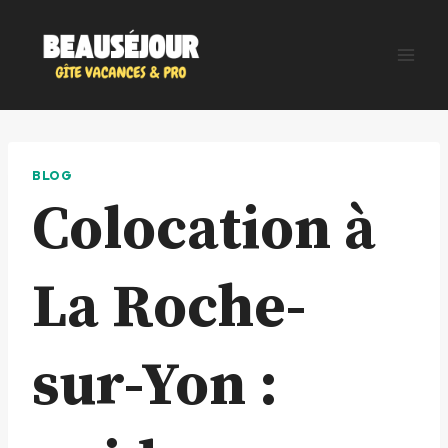
Aller
au
contenu
BLOG
Colocation à
La Roche-
sur-Yon :