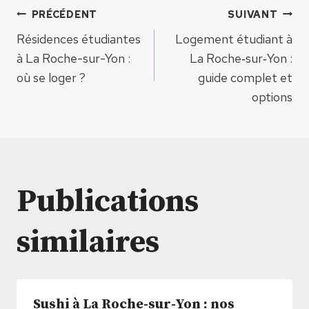
Navigation
PRÉCÉDENT
SUIVANT
Résidences étudiantes
Logement étudiant à
de
à La Roche-sur-Yon :
La Roche‑sur‑Yon :
où se loger ?
guide complet et
l’article
options
Publications
similaires
Sushi à La Roche-sur-Yon : nos