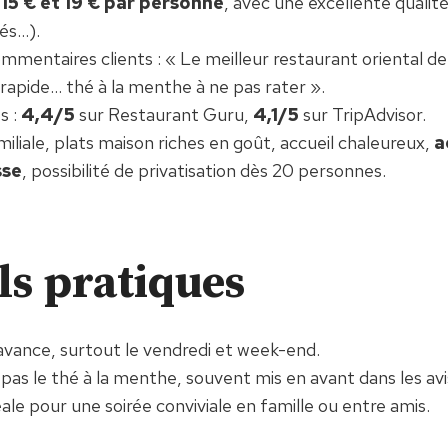
e
15 € et 19 € par personne
, avec une excellente qualit
és…).
mmentaires clients : « Le meilleur restaurant oriental d
rapide… thé à la menthe à ne pas rater ».
s :
4,4/5
sur Restaurant Guru,
4,1/5
sur TripAdvisor.
liale, plats maison riches en goût, accueil chaleureux,
a
sse
, possibilité de privatisation dès 20 personnes.
ls pratiques
avance, surtout le vendredi et week-end.
s le thé à la menthe, souvent mis en avant dans les avi
le pour une soirée conviviale en famille ou entre amis.