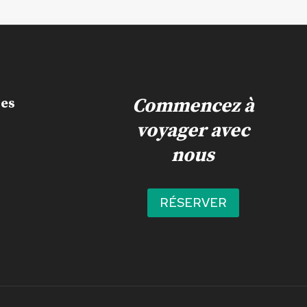
Commencez à
les
voyager avec
nous
n
RÉSERVER