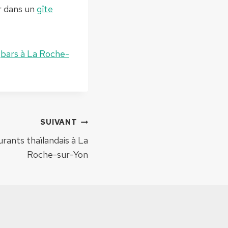
r dans un
gîte
e
bars à La Roche-
SUIVANT
urants thaïlandais à La
Roche-sur-Yon