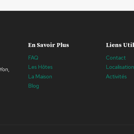
En Savoir Plus
Liens Uti
FAQ
Contact
Les Hôtes
Localisatio
Yon,
La Maison
Activités
Blog