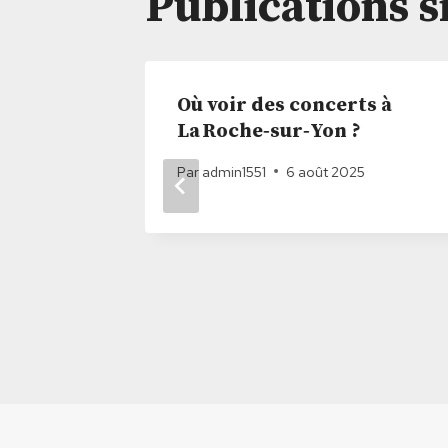
Publications s
 Vendée
Où voir des concerts à
ocon
La Roche‑sur‑Yon ?
Par
admin1551
6 août 2025
25