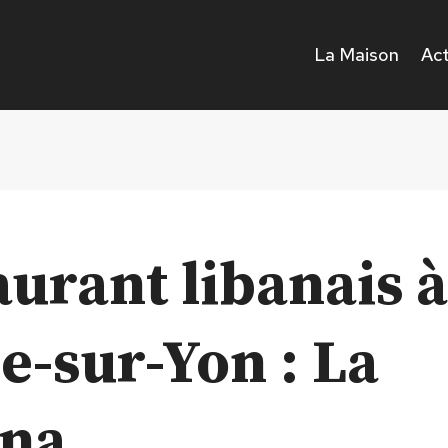
La Maison
Act
urant libanais à
e-sur-Yon : La
na