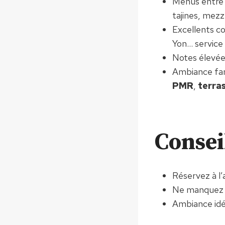
Menus entr
tajines, mezz
Excellents co
Yon… service 
Notes élevée
Ambiance fami
PMR
,
terra
Consei
Réservez à l’
Ne manquez pa
Ambiance idéa