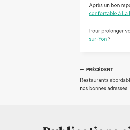
Après un bon repa
confortable à La
Pour prolonger vo
sur-Yon
?
Navigat
PRÉCÉDENT
Restaurants abordabl
de
nos bonnes adresses
l’article