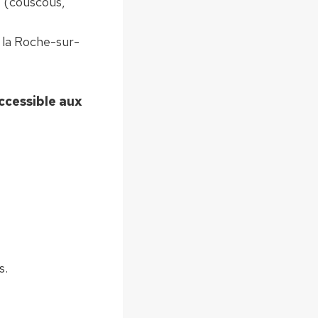
é (couscous,
e la Roche-sur-
ccessible aux
s.