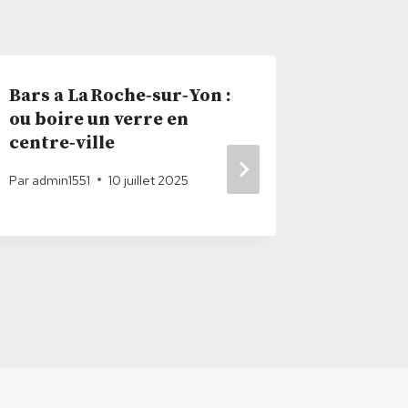
Bars a La Roche‑sur‑Yon :
Balade 
ou boire un verre en
plage e
centre‑ville
expérie
Par
admin1551
10 juillet 2025
Par
admin1