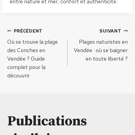
entre nature et mer, confort et authenticité.
Navigation
PRÉCÉDENT
SUIVANT
Où se trouve la plage
Plages naturistes en
de
des Conches en
Vendée : où se baigner
Vendée ? Guide
en toute liberté ?
l’article
complet pour la
découvrir
Publications