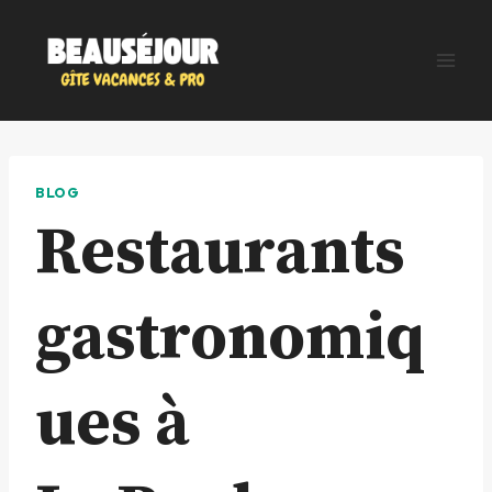
Aller
au
contenu
BLOG
Restaurants
gastronomiq
ues à