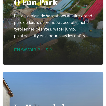
O’Fun Park
Faites le plein de sensations au plus grand
parc de loisirs de Vendée : accrobranche,
tyroliennes géantes, water jump,
paintball… il y en a pour tous les goûts !
EN SAVOIR PLUS