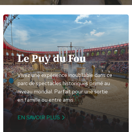
Le Puy du Fou
Vivez une expérience inoubliable dans ce
parc de spectacles historiques primé au
niveau mondial. Parfait pour une sortie
en famille ou entre amis.
EN SAVOIR PLUS