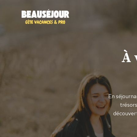
Aller
au
contenu
À 
En séjourna
trésors
découverte