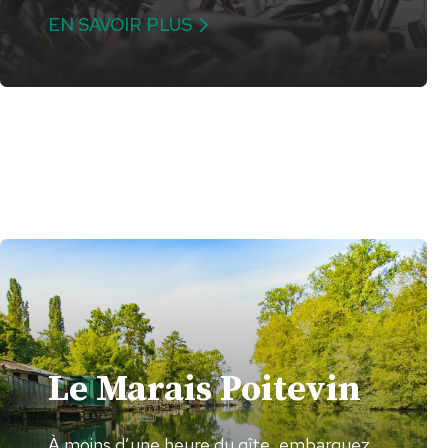
EN SAVOIR PLUS
Le Marais Poitevin
À moins d’une heure du gîte, embarquez