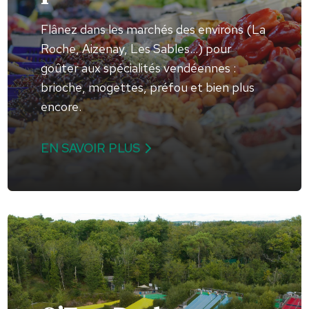
Flânez dans les marchés des environs (La
Roche, Aizenay, Les Sables…) pour
goûter aux spécialités vendéennes :
brioche, mogettes, préfou et bien plus
encore.
EN SAVOIR PLUS