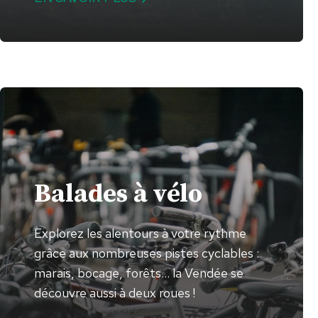
Balades à vélo
Explorez les alentours à votre rythme
grâce aux nombreuses pistes cyclables :
marais, bocage, forêts… la Vendée se
découvre aussi à deux roues !