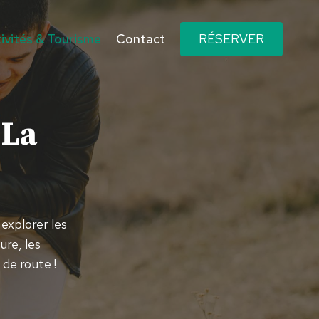
ivités & Tourisme
Contact
RÉSERVER
 La
explorer les
ure, les
 de route !