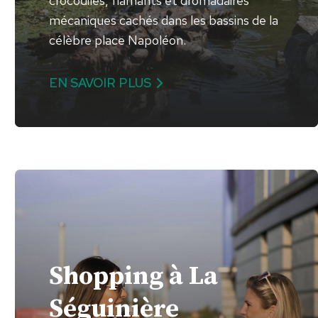
crocodiles, flamants et dromadaires
mécaniques cachés dans les bassins de la
célèbre place Napoléon.
EN SAVOIR PLUS
Shopping à La
Séguinière