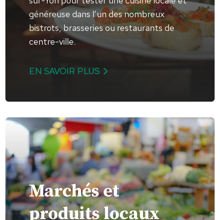
sur-Yon pour tester une cuisine locale et
généreuse dans l’un des nombreux
bistrots, brasseries ou restaurants de
centre-ville.
EN SAVOIR PLUS
Marchés et
produits locaux