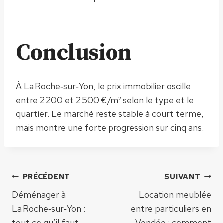
Conclusion
À La Roche‑sur‑Yon, le prix immobilier oscille
entre 2 200 et 2 500 €/m² selon le type et le
quartier. Le marché reste stable à court terme,
mais montre une forte progression sur cinq ans.
Navigation
PRÉCÉDENT
SUIVANT
Déménager à
Location meublée
de
La Roche‑sur‑Yon :
entre particuliers en
tout ce qu’il faut
Vendée : comment