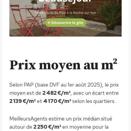
Prix moyen au m²
Selon PAP (base DVF au 1er août 2025), le prix
moyen est de
2 482 €/m²
, avec un écart entre
2 139 €/m²
et
4 170 €/m²
selon les quartiers.
MeilleursAgents estime un prix médian situé
autour de
2 250 €/m²
en moyenne pour la