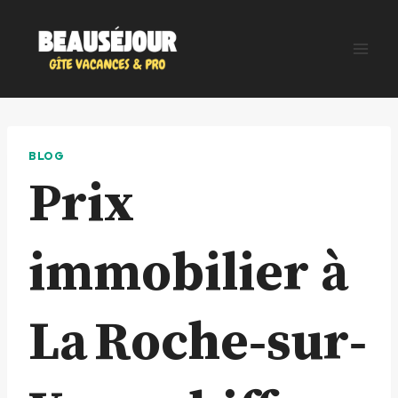
Aller
au
contenu
BLOG
Prix
immobilier à
La Roche‑sur‑