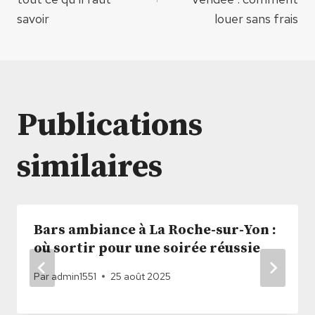
l’article
savoir
louer sans frais
Publications
similaires
Bars ambiance à La Roche-sur-Yon :
où sortir pour une soirée réussie
Par
admin1551
25 août 2025