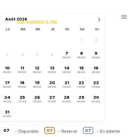
Aller
au
›
Août
2026
contenu
LU
MA
ME
JE
VE
SA
DI
1
2
7
8
9
3
4
5
6
98.00€
98.00€
98.00€
10
11
12
13
14
15
16
98.00€
98.00€
98.00€
98.00€
98.00€
98.00€
98.00€
17
18
19
20
21
22
23
98.00€
98.00€
98.00€
98.00€
79.00€
79.00€
79.00€
24
25
26
27
28
29
30
79.00€
79.00€
79.00€
79.00€
60.00€
60.00€
60.00€
31
60.00€
07
07
07
-
Disponible
-
Réservé
-
En attente