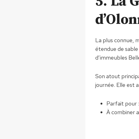
5. La 
d’Olon
La plus connue, m
étendue de sable f
d’immeubles Belle 
Son atout princip
journée. Elle est a
Parfait pour :
À combiner av