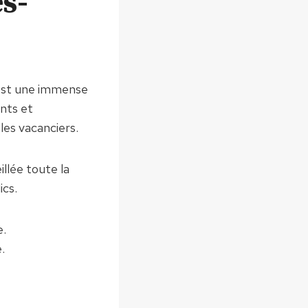
s-
st une immense
ants et
les vacanciers.
llée toute la
ics.
e.
.