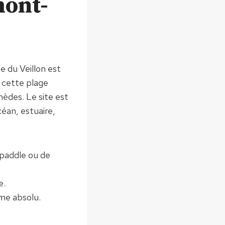
mont-
ge du Veillon est
 cette plage
èdes. Le site est
éan, estuaire,
 paddle ou de
e.
lme absolu.