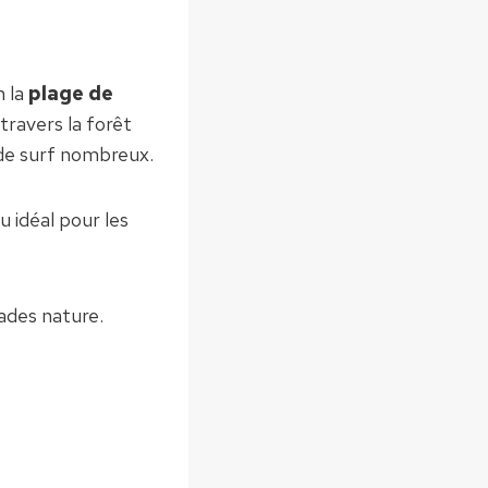
n la
plage de
travers la forêt
 de surf nombreux.
u idéal pour les
lades nature.