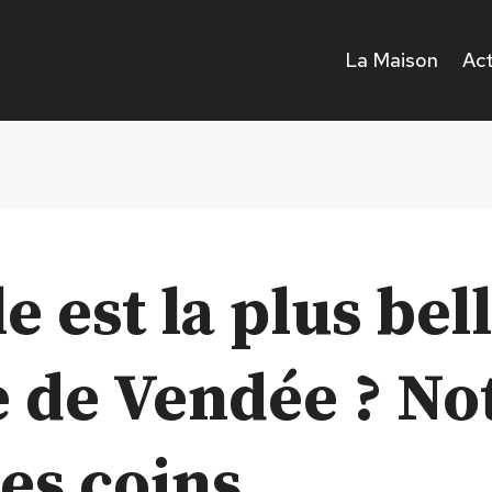
La Maison
Act
e est la plus bel
e de Vendée ? No
es coins