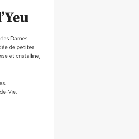
d’Yeu
e des Dames.
rdée de petites
se et cristalline,
es.
de-Vie.