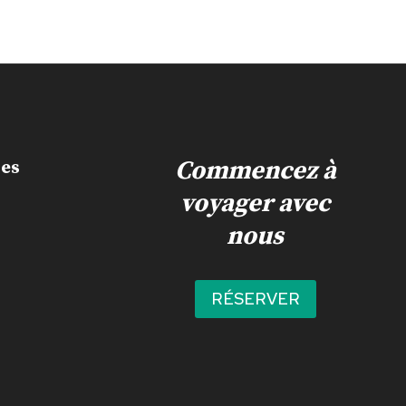
Commencez à
les
voyager avec
nous
n
RÉSERVER