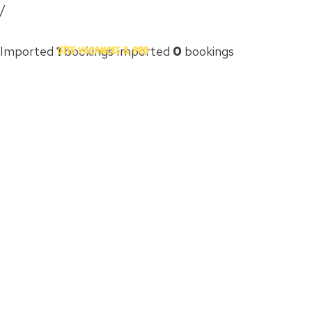
Aller
/
au
contenu
Imported
1
bookings Imported
0
bookings