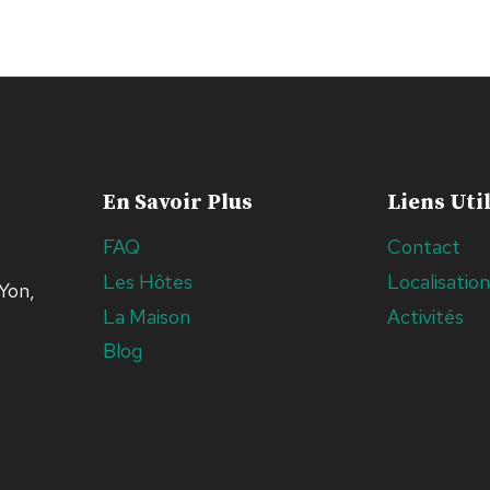
En Savoir Plus
Liens Uti
FAQ
Contact
Les Hôtes
Localisatio
Yon,
La Maison
Activités
Blog