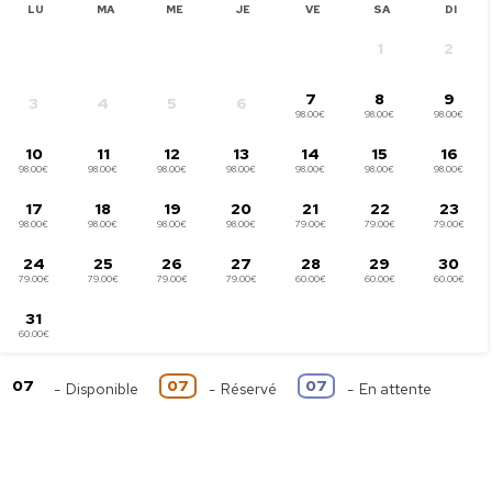
LU
MA
ME
JE
VE
SA
DI
1
2
7
8
9
3
4
5
6
98.00€
98.00€
98.00€
10
11
12
13
14
15
16
98.00€
98.00€
98.00€
98.00€
98.00€
98.00€
98.00€
17
18
19
20
21
22
23
98.00€
98.00€
98.00€
98.00€
79.00€
79.00€
79.00€
24
25
26
27
28
29
30
79.00€
79.00€
79.00€
79.00€
60.00€
60.00€
60.00€
31
60.00€
07
07
07
-
Disponible
-
Réservé
-
En attente